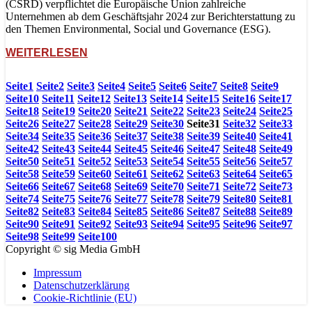
(CSRD) verpflichtet die Europäische Union zahlreiche
Unternehmen ab dem Geschäftsjahr 2024 zur Berichterstattung zu
den Themen Environmental, Social und Governance (ESG).
WEITERLESEN
Seite
1
Seite
2
Seite
3
Seite
4
Seite
5
Seite
6
Seite
7
Seite
8
Seite
9
Seite
10
Seite
11
Seite
12
Seite
13
Seite
14
Seite
15
Seite
16
Seite
17
Seite
18
Seite
19
Seite
20
Seite
21
Seite
22
Seite
23
Seite
24
Seite
25
Seite
26
Seite
27
Seite
28
Seite
29
Seite
30
Seite
31
Seite
32
Seite
33
Seite
34
Seite
35
Seite
36
Seite
37
Seite
38
Seite
39
Seite
40
Seite
41
Seite
42
Seite
43
Seite
44
Seite
45
Seite
46
Seite
47
Seite
48
Seite
49
Seite
50
Seite
51
Seite
52
Seite
53
Seite
54
Seite
55
Seite
56
Seite
57
Seite
58
Seite
59
Seite
60
Seite
61
Seite
62
Seite
63
Seite
64
Seite
65
Seite
66
Seite
67
Seite
68
Seite
69
Seite
70
Seite
71
Seite
72
Seite
73
Seite
74
Seite
75
Seite
76
Seite
77
Seite
78
Seite
79
Seite
80
Seite
81
Seite
82
Seite
83
Seite
84
Seite
85
Seite
86
Seite
87
Seite
88
Seite
89
Seite
90
Seite
91
Seite
92
Seite
93
Seite
94
Seite
95
Seite
96
Seite
97
Seite
98
Seite
99
Seite
100
Copyright © sig Media GmbH
Impressum
Datenschutzerklärung
Cookie-Richtlinie (EU)