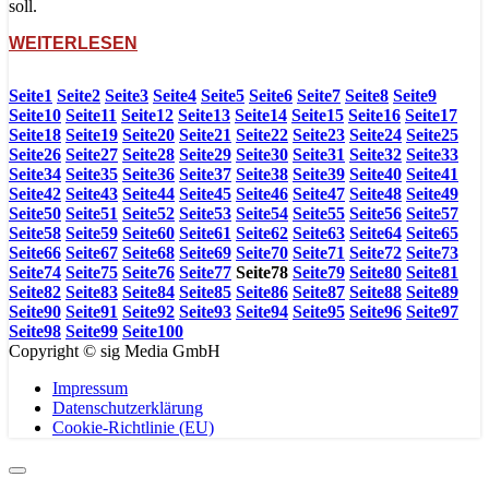
soll.
WEITERLESEN
Seite
1
Seite
2
Seite
3
Seite
4
Seite
5
Seite
6
Seite
7
Seite
8
Seite
9
Seite
10
Seite
11
Seite
12
Seite
13
Seite
14
Seite
15
Seite
16
Seite
17
Seite
18
Seite
19
Seite
20
Seite
21
Seite
22
Seite
23
Seite
24
Seite
25
Seite
26
Seite
27
Seite
28
Seite
29
Seite
30
Seite
31
Seite
32
Seite
33
Seite
34
Seite
35
Seite
36
Seite
37
Seite
38
Seite
39
Seite
40
Seite
41
Seite
42
Seite
43
Seite
44
Seite
45
Seite
46
Seite
47
Seite
48
Seite
49
Seite
50
Seite
51
Seite
52
Seite
53
Seite
54
Seite
55
Seite
56
Seite
57
Seite
58
Seite
59
Seite
60
Seite
61
Seite
62
Seite
63
Seite
64
Seite
65
Seite
66
Seite
67
Seite
68
Seite
69
Seite
70
Seite
71
Seite
72
Seite
73
Seite
74
Seite
75
Seite
76
Seite
77
Seite
78
Seite
79
Seite
80
Seite
81
Seite
82
Seite
83
Seite
84
Seite
85
Seite
86
Seite
87
Seite
88
Seite
89
Seite
90
Seite
91
Seite
92
Seite
93
Seite
94
Seite
95
Seite
96
Seite
97
Seite
98
Seite
99
Seite
100
Copyright © sig Media GmbH
Impressum
Datenschutzerklärung
Cookie-Richtlinie (EU)