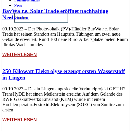
Ladeinfrastruktur
News
BayWa r.e. Solar Trade eröffnet nachhaltige
Neubauten
09.10.2023 – Der Photovoltaik (PV)-Händler BayWa r.e. Solar
Trade hat seinen Standort am Hauptsitz Tübingen um zwei neue
Gebäude erweitert. Rund 100 neue Büro-Arbeitsplätze bieten Raum
für das Wachstum des
WEITERLESEN
250-Kilowatt-Elektrolyse erzeugt ersten Wasserstoff
in Lingen
09.10.2023 – Das in Lingen angesiedelte Verbundprojekt GET H2
TransHyDE hat einen Meilenstein erreicht: Auf dem Gelände des
RWE-Gaskraftwerks Emsland (KEM) wurde mit einem
Hochtemperatur-Festoxid-Elektrolyseur (SOEC) von Sunfire zum
ersten
WEITERLESEN