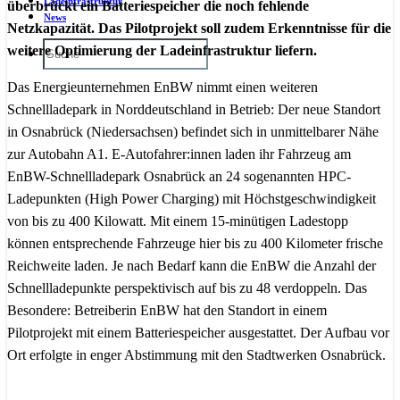
Ladeinfrastruktur
überbrückt ein Batteriespeicher die noch fehlende
News
Netzkapazität. Das Pilotprojekt soll zudem Erkenntnisse für die
weitere Optimierung der Ladeinfrastruktur liefern.
Das Energieunternehmen EnBW nimmt einen weiteren
Schnellladepark in Norddeutschland in Betrieb: Der neue Standort
in Osnabrück (Niedersachsen) befindet sich in unmittelbarer Nähe
zur Autobahn A1. E-Autofahrer:innen laden ihr Fahrzeug am
EnBW-Schnellladepark Osnabrück an 24 sogenannten HPC-
Ladepunkten (High Power Charging) mit Höchstgeschwindigkeit
von bis zu 400 Kilowatt. Mit einem 15-minütigen Ladestopp
können entsprechende Fahrzeuge hier bis zu 400 Kilometer frische
Reichweite laden. Je nach Bedarf kann die EnBW die Anzahl der
Schnellladepunkte perspektivisch auf bis zu 48 verdoppeln. Das
Besondere: Betreiberin EnBW hat den Standort in einem
Pilotprojekt mit einem Batteriespeicher ausgestattet. Der Aufbau vor
Ort erfolgte in enger Abstimmung mit den Stadtwerken Osnabrück.