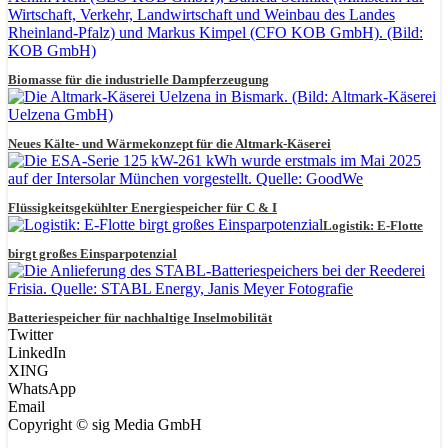
Biomasse für die industrielle Dampferzeugung
Neues Kälte- und Wärmekonzept für die Altmark-Käserei
Flüssigkeitsgekühlter Energiespeicher für C & I
Logistik: E-Flotte
birgt großes Einsparpotenzial
Batteriespeicher für nachhaltige Inselmobilität
Twitter
LinkedIn
XING
WhatsApp
Email
Copyright © sig Media GmbH