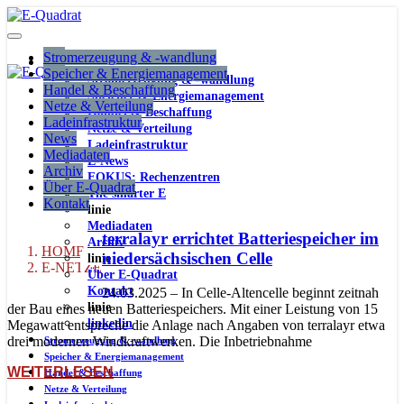
Stromerzeugung & -wandlung
Speicher & Energiemanagement
Stromerzeugung & -wandlung
Handel & Beschaffung
Speicher & Energiemanagement
Netze & Verteilung
Handel & Beschaffung
Ladeinfrastruktur
Netze & Verteilung
News
Ladeinfrastruktur
Mediadaten
E-News
Archiv
FOKUS: Rechenzentren
Über E-Quadrat
The smarter E
Kontakt
linie
Mediadaten
terralayr errichtet Batteriespeicher im
Archiv
HOME
niedersächsischen Celle
linie
E-NETZE
Über E-Quadrat
Kontakt
24.03.2025 – In Celle-Altencelle beginnt zeitnah
linie
der Bau eines neuen Batteriespeichers. Mit einer Leistung von 15
linkedin
Megawatt entspreche die Anlage nach Angaben von terralayr etwa
drei modernen Windkraftwerken. Die Inbetriebnahme
Stromerzeugung & -wandlung
Speicher & Energiemanagement
WEITERLESEN
Handel & Beschaffung
Netze & Verteilung