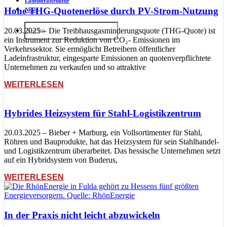
Ladeinfrastruktur
Hohe THG-Quotenerlöse durch PV-Strom-Nutzung
News
20.03.2025 – Die Treibhausgasminderungsquote (THG-Quote) ist
ein Instrument zur Reduktion von CO₂- Emissionen im
Verkehrssektor. Sie ermöglicht Betreibern öffentlicher
Ladeinfrastruktur, eingesparte Emissionen an quotenverpflichtete
Unternehmen zu verkaufen und so attraktive
WEITERLESEN
Hybrides Heizsystem für Stahl-Logistikzentrum
20.03.2025 – Bieber + Marburg, ein Vollsortimenter für Stahl,
Röhren und Bauprodukte, hat das Heizsystem für sein Stahlhandel-
und Logistikzentrum überarbeitet. Das hessische Unternehmen setzt
auf ein Hybridsystem von Buderus,
WEITERLESEN
In der Praxis nicht leicht abzuwickeln