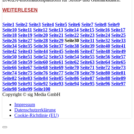
WEITERLESEN
Seite
1
Seite
2
Seite
3
Seite
4
Seite
5
Seite
6
Seite
7
Seite
8
Seite
9
Seite
10
Seite
11
Seite
12
Seite
13
Seite
14
Seite
15
Seite
16
Seite
17
Seite
18
Seite
19
Seite
20
Seite
21
Seite
22
Seite
23
Seite
24
Seite
25
Seite
26
Seite
27
Seite
28
Seite
29
Seite
30
Seite
31
Seite
32
Seite
33
Seite
34
Seite
35
Seite
36
Seite
37
Seite
38
Seite
39
Seite
40
Seite
41
Seite
42
Seite
43
Seite
44
Seite
45
Seite
46
Seite
47
Seite
48
Seite
49
Seite
50
Seite
51
Seite
52
Seite
53
Seite
54
Seite
55
Seite
56
Seite
57
Seite
58
Seite
59
Seite
60
Seite
61
Seite
62
Seite
63
Seite
64
Seite
65
Seite
66
Seite
67
Seite
68
Seite
69
Seite
70
Seite
71
Seite
72
Seite
73
Seite
74
Seite
75
Seite
76
Seite
77
Seite
78
Seite
79
Seite
80
Seite
81
Seite
82
Seite
83
Seite
84
Seite
85
Seite
86
Seite
87
Seite
88
Seite
89
Seite
90
Seite
91
Seite
92
Seite
93
Seite
94
Seite
95
Seite
96
Seite
97
Seite
98
Seite
99
Seite
100
Copyright © sig Media GmbH
Impressum
Datenschutzerklärung
Cookie-Richtlinie (EU)