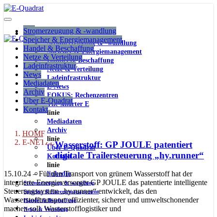
Stromerzeugung & -wandlung
Speicher & Energiemanagement
Stromerzeugung & -wandlung
Handel & Beschaffung
Speicher & Energiemanagement
Netze & Verteilung
Handel & Beschaffung
Ladeinfrastruktur
Netze & Verteilung
News
Ladeinfrastruktur
Mediadaten
E-News
Archiv
FOKUS: Rechenzentren
Über E-Quadrat
The smarter E
Kontakt
linie
Mediadaten
Archiv
HOME
linie
E-NETZE
Wasserstoff: GP JOULE patentiert
Über E-Quadrat
digitale Trailersteuerung „hy.runner“
Kontakt
linie
15.10.24 – Für den Transport von grünem Wasserstoff hat der
linkedin
integrierte Energieversorger GP JOULE das patentierte intelligente
Stromerzeugung & -wandlung
Steuerungssystem „hy.runner“ entwickelt, das den
Speicher & Energiemanagement
Wasserstofftransport effizienter, sicherer und umweltschonender
Handel & Beschaffung
machen soll. Wasserstofflogistiker und
Netze & Verteilung