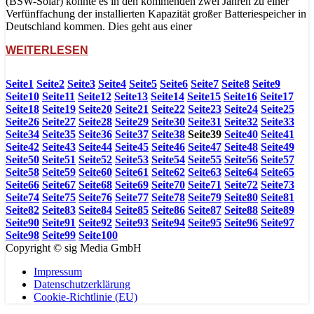
(BSW-Solar) könnte es in den kommenden zwei Jahren zu einer
Verfünffachung der installierten Kapazität großer Batteriespeicher in
Deutschland kommen. Dies geht aus einer
WEITERLESEN
Seite
1
Seite
2
Seite
3
Seite
4
Seite
5
Seite
6
Seite
7
Seite
8
Seite
9
Seite
10
Seite
11
Seite
12
Seite
13
Seite
14
Seite
15
Seite
16
Seite
17
Seite
18
Seite
19
Seite
20
Seite
21
Seite
22
Seite
23
Seite
24
Seite
25
Seite
26
Seite
27
Seite
28
Seite
29
Seite
30
Seite
31
Seite
32
Seite
33
Seite
34
Seite
35
Seite
36
Seite
37
Seite
38
Seite
39
Seite
40
Seite
41
Seite
42
Seite
43
Seite
44
Seite
45
Seite
46
Seite
47
Seite
48
Seite
49
Seite
50
Seite
51
Seite
52
Seite
53
Seite
54
Seite
55
Seite
56
Seite
57
Seite
58
Seite
59
Seite
60
Seite
61
Seite
62
Seite
63
Seite
64
Seite
65
Seite
66
Seite
67
Seite
68
Seite
69
Seite
70
Seite
71
Seite
72
Seite
73
Seite
74
Seite
75
Seite
76
Seite
77
Seite
78
Seite
79
Seite
80
Seite
81
Seite
82
Seite
83
Seite
84
Seite
85
Seite
86
Seite
87
Seite
88
Seite
89
Seite
90
Seite
91
Seite
92
Seite
93
Seite
94
Seite
95
Seite
96
Seite
97
Seite
98
Seite
99
Seite
100
Copyright © sig Media GmbH
Impressum
Datenschutzerklärung
Cookie-Richtlinie (EU)