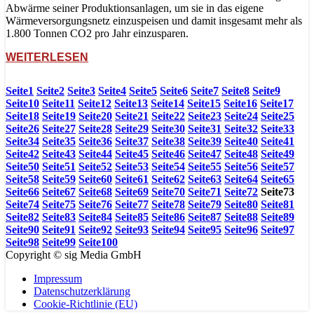
Abwärme seiner Produktionsanlagen, um sie in das eigene
Wärmeversorgungsnetz einzuspeisen und damit insgesamt mehr als
1.800 Tonnen CO2 pro Jahr einzusparen.
WEITERLESEN
Seite
1
Seite
2
Seite
3
Seite
4
Seite
5
Seite
6
Seite
7
Seite
8
Seite
9
Seite
10
Seite
11
Seite
12
Seite
13
Seite
14
Seite
15
Seite
16
Seite
17
Seite
18
Seite
19
Seite
20
Seite
21
Seite
22
Seite
23
Seite
24
Seite
25
Seite
26
Seite
27
Seite
28
Seite
29
Seite
30
Seite
31
Seite
32
Seite
33
Seite
34
Seite
35
Seite
36
Seite
37
Seite
38
Seite
39
Seite
40
Seite
41
Seite
42
Seite
43
Seite
44
Seite
45
Seite
46
Seite
47
Seite
48
Seite
49
Seite
50
Seite
51
Seite
52
Seite
53
Seite
54
Seite
55
Seite
56
Seite
57
Seite
58
Seite
59
Seite
60
Seite
61
Seite
62
Seite
63
Seite
64
Seite
65
Seite
66
Seite
67
Seite
68
Seite
69
Seite
70
Seite
71
Seite
72
Seite
73
Seite
74
Seite
75
Seite
76
Seite
77
Seite
78
Seite
79
Seite
80
Seite
81
Seite
82
Seite
83
Seite
84
Seite
85
Seite
86
Seite
87
Seite
88
Seite
89
Seite
90
Seite
91
Seite
92
Seite
93
Seite
94
Seite
95
Seite
96
Seite
97
Seite
98
Seite
99
Seite
100
Copyright © sig Media GmbH
Impressum
Datenschutzerklärung
Cookie-Richtlinie (EU)