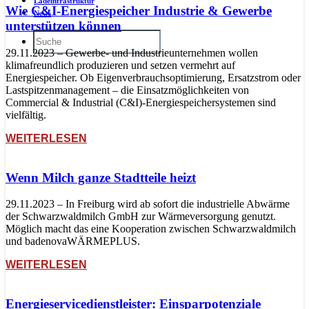
Ladeinfrastruktur
Wie C&I-Energiespeicher Industrie & Gewerbe
News
unterstützen können
29.11.2023 – Gewerbe- und Industrieunternehmen wollen
klimafreundlich produzieren und setzen vermehrt auf
Energiespeicher. Ob Eigenverbrauchsoptimierung, Ersatzstrom oder
Lastspitzenmanagement – die Einsatzmöglichkeiten von
Commercial & Industrial (C&I)-Energiespeichersystemen sind
vielfältig.
WEITERLESEN
Wenn Milch ganze Stadtteile heizt
29.11.2023 – In Freiburg wird ab sofort die industrielle Abwärme
der Schwarzwaldmilch GmbH zur Wärmeversorgung genutzt.
Möglich macht das eine Kooperation zwischen Schwarzwaldmilch
und badenovaWÄRMEPLUS.
WEITERLESEN
Energieservicedienstleister: Einsparpotenziale