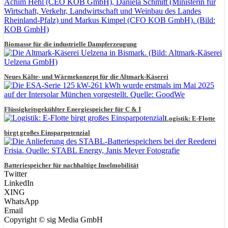
Biomasse für die industrielle Dampferzeugung
Neues Kälte- und Wärmekonzept für die Altmark-Käserei
Flüssigkeitsgekühlter Energiespeicher für C & I
Logistik: E-Flotte
birgt großes Einsparpotenzial
Batteriespeicher für nachhaltige Inselmobilität
Twitter
LinkedIn
XING
WhatsApp
Email
Copyright © sig Media GmbH