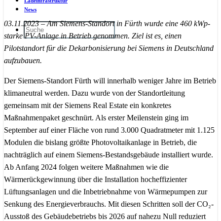
Ladeinfrastruktur
News
03.11.2023 – Am Siemens-Standort in Fürth wurde eine 460 kWp-
starke PV-Anlage in Betrieb genommen. Ziel ist es, einen
Pilotstandort für die Dekarbonisierung bei Siemens in Deutschland
aufzubauen.
Der Siemens-Standort Fürth will innerhalb weniger Jahre im Betrieb
klimaneutral werden. Dazu wurde von der Standortleitung
gemeinsam mit der Siemens Real Estate ein konkretes
Maßnahmenpaket geschnürt. Als erster Meilenstein ging im
September auf einer Fläche von rund 3.000 Quadratmeter mit 1.125
Modulen die bislang größte Photovoltaikanlage in Betrieb, die
nachträglich auf einem Siemens-Bestandsgebäude installiert wurde.
Ab Anfang 2024 folgen weitere Maßnahmen wie die
Wärmerückgewinnung über die Installation hocheffizienter
Lüftungsanlagen und die Inbetriebnahme von Wärmepumpen zur
Senkung des Energieverbrauchs. Mit diesen Schritten soll der CO₂-
Ausstoß des Gebäudebetriebs bis 2026 auf nahezu Null reduziert