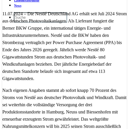
Ladeinfrastruktur
News
11.07.2024 – Die Nestlé Deutschland AG erhält seit Juli 2024 Strom
aus deutschen Photovoltaikanlagen. Als Lieferant fungiert die
Berner BKW Gruppe, ein international tätiges Energie- und
Infrastrukturunternehmen. Nestlé und die BKW haben den
Strombezug vertraglich per Power Purchase Agreement (PPA) bis
Ende des Jahres 2026 geregelt. Jährlich werde Nestlé 80
Gigawattstunden Strom aus deutschen Photovoltaik- und
Windkraftanlagen beziehen. Der jährliche Energiebedarf der
deutschen Standorte belaufe sich insgesamt auf etwa 113
Gigawattstunden.
Nach eigenen Angaben stammt ab sofort knapp 70 Prozent des
Stroms von Nestlé aus deutscher Photovoltaik und Windkraft. Damit
sei weiterhin die vollständige Versorgung der drei
Produktionsstandorte in Hamburg, Neuss und Biessenhofen mit
erneuerbar erzeugtem Strom gewährleistet. Das weltgrößte
Nahrungsmittelkonzern will bis 2025 seinen Strom ausschließlich