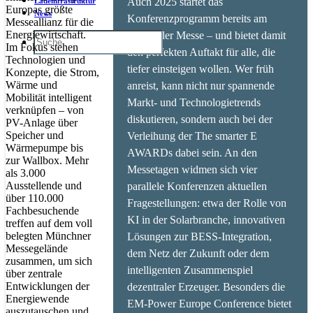
Auch 2025 startet das
Ladeinfrastruktur
Europas größte
News
Konferenzprogramm bereits am
Messeallianz für die
Energiewirtschaft.
Vortag der Messe – und bietet damit
Im Fokus stehen
den perfekten Auftakt für alle, die
Technologien und
tiefer einsteigen wollen. Wer früh
Konzepte, die Strom,
Wärme und
anreist, kann nicht nur spannende
Mobilität intelligent
Markt- und Technologietrends
verknüpfen – von
diskutieren, sondern auch bei der
PV-Anlage über
Speicher und
Verleihung der The smarter E
Wärmepumpe bis
AWARDs dabei sein. An den
zur Wallbox. Mehr
Messetagen widmen sich vier
als 3.000
Ausstellende und
parallele Konferenzen aktuellen
über 110.000
Fragestellungen: etwa der Rolle von
Fachbesuchende
KI in der Solarbranche, innovativen
treffen auf dem voll
belegten Münchner
Lösungen zur BESS-Integration,
Messegelände
dem Netz der Zukunft oder dem
zusammen, um sich
intelligenten Zusammenspiel
über zentrale
Entwicklungen der
dezentraler Erzeuger. Besonders die
Energiewende
EM-Power Europe Conference bietet
auszutauschen und