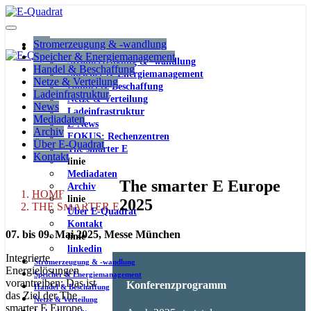
Stromerzeugung & -wandlung
Speicher & Energiemanagement
Stromerzeugung & -wandlung
Handel & Beschaffung
Speicher & Energiemanagement
Netze & Verteilung
Handel & Beschaffung
Ladeinfrastruktur
Netze & Verteilung
News
Ladeinfrastruktur
Mediadaten
E-News
Archiv
FOKUS: Rechenzentren
Über E-Quadrat
The smarter E
Kontakt
linie
Mediadaten
The smarter E Europe
Archiv
HOME
linie
2025
THE SMARTER E
Über E-Quadrat
Kontakt
07. bis 09. Mai 2025, Messe München
linie
linkedin
Integrierte
Stromerzeugung & -wandlung
Energielösungen
Speicher & Energiemanagement
vorantreiben: Das ist
Konferenzprogramm
Handel & Beschaffung
das Ziel der The
Netze & Verteilung
smarter E Europe,