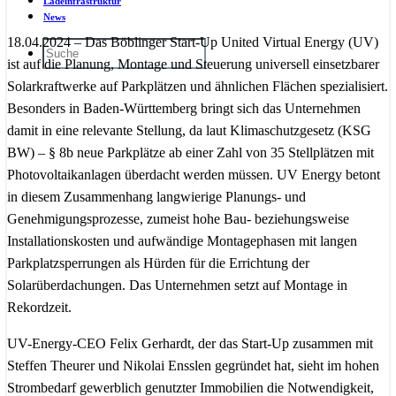
Ladeinfrastruktur
News
18.04.2024 – Das Böblinger Start-Up United Virtual Energy (UV)
ist auf die Planung, Montage und Steuerung universell einsetzbarer
Solarkraftwerke auf Parkplätzen und ähnlichen Flächen spezialisiert.
Besonders in Baden-Württemberg bringt sich das Unternehmen
damit in eine relevante Stellung, da laut Klimaschutzgesetz (KSG
BW) – § 8b neue Parkplätze ab einer Zahl von 35 Stellplätzen mit
Photovoltaikanlagen überdacht werden müssen. UV Energy betont
in diesem Zusammenhang langwierige Planungs- und
Genehmigungsprozesse, zumeist hohe Bau- beziehungsweise
Installationskosten und aufwändige Montagephasen mit langen
Parkplatzsperrungen als Hürden für die Errichtung der
Solarüberdachungen. Das Unternehmen setzt auf Montage in
Rekordzeit.
UV-Energy-CEO Felix Gerhardt, der das Start-Up zusammen mit
Steffen Theurer und Nikolai Ensslen gegründet hat, sieht im hohen
Strombedarf gewerblich genutzter Immobilien die Notwendigkeit,