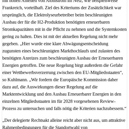
mit hohen Anteilen von Atomstrom im Netz, wie beispielsweise
Frankreich, vorteilhaft. Ziel des Kriteriums der Zusätzlichkeit war
ursprünglich, die Elektrolyseurbetreiber beim beschleunigten
Ausbau der für die H2-Produktion benötigten erneuerbaren
Stromkapazitäten mit in die Pflicht zu nehmen und die Systemkosten
gering zu halten. Dies ist mit der aktuellen Regelung nicht mehr
gegeben. „Hier wurde eine klare Abwägungsentscheidung
zugunsten eines beschleunigten Markthochlaufs und zulasten des
benötigten Anreizes zum beschleunigten Ausbau der Erneuerbaren
Energien getroffen. Die neue Regelung birgt außerdem die Gefahr
einer Wettbewerbsverzerrung zwischen den EU-Mitgliedsstaaten“,
so Kuhlmann. „Wir fordern die Europäische Kommission daher
dazu auf, die Auswirkungen dieser Regelung auf die
Marktentwicklung und den Ausbau Erneuerbarer Energien in den
einzelnen Mitgliedsstaaten im für 2028 vorgesehenen Review-
Prozess zu untersuchen und falls nötig die Kriterien nachzubessern.“
„Der delegierte Rechtsakt alleine reicht aber nicht aus, um attraktive
Rahmenbedingungen für die Standortwahl von