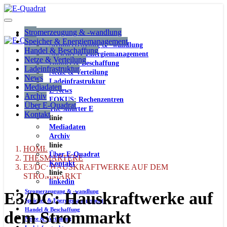
Stromerzeugung & -wandlung
Speicher & Energiemanagement
Stromerzeugung & -wandlung
Handel & Beschaffung
Speicher & Energiemanagement
Netze & Verteilung
Handel & Beschaffung
Ladeinfrastruktur
Netze & Verteilung
News
Ladeinfrastruktur
Mediadaten
E-News
Archiv
FOKUS: Rechenzentren
Über E-Quadrat
The smarter E
Kontakt
linie
Mediadaten
Archiv
linie
HOME
Über E-Quadrat
THESMARTERE
Kontakt
E3/DC: HAUSKRAFTWERKE AUF DEM
linie
STROMMARKT
linkedin
Stromerzeugung & -wandlung
E3/DC: Hauskraftwerke auf
Speicher & Energiemanagement
Handel & Beschaffung
dem Strommarkt
Netze & Verteilung