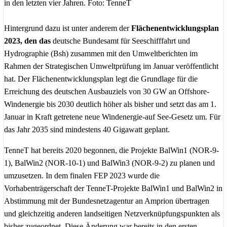
in den letzten vier Jahren. Foto: TenneT
Hintergrund dazu ist unter anderem der
Flächenentwicklungsplan
2023, den das
deutsche Bundesamt für Seeschifffahrt und
Hydrographie (Bsh) zusammen mit den Umweltberichten im
Rahmen der Strategischen Umweltprüfung im Januar veröffentlicht
hat. Der Flächenentwicklungsplan legt die Grundlage für die
Erreichung des deutschen Ausbauziels von 30 GW an Offshore-
Windenergie bis 2030 deutlich höher als bisher und setzt das am 1.
Januar in Kraft getretene neue Windenergie-auf See-Gesetz um. Für
das Jahr 2035 sind mindestens 40 Gigawatt geplant.
TenneT hat bereits 2020 begonnen, die Projekte BalWin1 (NOR-9-
1), BalWin2 (NOR-10-1) und BalWin3 (NOR-9-2) zu planen und
umzusetzen. In dem finalen FEP 2023 wurde die
Vorhabenträgerschaft der TenneT-Projekte BalWin1 und BalWin2 in
Abstimmung mit der Bundesnetzagentur an Amprion übertragen
und gleichzeitig anderen landseitigen Netzverknüpfungspunkten als
bisher zugeordnet. Diese Änderung war bereits in den ersten