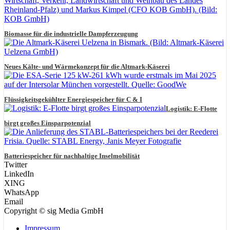
Biomasse für die industrielle Dampferzeugung
Neues Kälte- und Wärmekonzept für die Altmark-Käserei
Flüssigkeitsgekühlter Energiespeicher für C & I
Logistik: E-Flotte
birgt großes Einsparpotenzial
Batteriespeicher für nachhaltige Inselmobilität
Twitter
LinkedIn
XING
WhatsApp
Email
Copyright © sig Media GmbH
Impressum