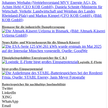
Biomasse für die industrielle Dampferzeugung
Neues Kälte- und Wärmekonzept für die Altmark-Käserei
Flüssigkeitsgekühlter Energiespeicher für C & I
Logistik: E-Flotte
birgt großes Einsparpotenzial
Batteriespeicher für nachhaltige Inselmobilität
Twitter
LinkedIn
XING
WhatsApp
Email