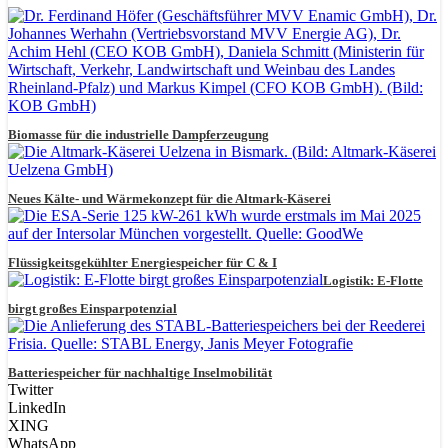
Biomasse für die industrielle Dampferzeugung
Neues Kälte- und Wärmekonzept für die Altmark-Käserei
Flüssigkeitsgekühlter Energiespeicher für C & I
Logistik: E-Flotte
birgt großes Einsparpotenzial
Batteriespeicher für nachhaltige Inselmobilität
Twitter
LinkedIn
XING
WhatsApp