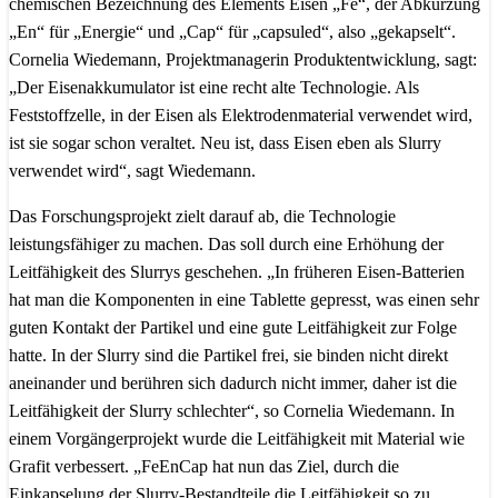
chemischen Bezeichnung des Elements Eisen „Fe“, der Abkürzung
„En“ für „Energie“ und „Cap“ für „capsuled“, also „gekapselt“.
Cornelia Wiedemann, Projektmanagerin Produktentwicklung, sagt:
„Der Eisenakkumulator ist eine recht alte Technologie. Als
Feststoffzelle, in der Eisen als Elektrodenmaterial verwendet wird,
ist sie sogar schon veraltet. Neu ist, dass Eisen eben als Slurry
verwendet wird“, sagt Wiedemann.
Das Forschungsprojekt zielt darauf ab, die Technologie
leistungsfähiger zu machen. Das soll durch eine Erhöhung der
Leitfähigkeit des Slurrys geschehen. „In früheren Eisen-Batterien
hat man die Komponenten in eine Tablette gepresst, was einen sehr
guten Kontakt der Partikel und eine gute Leitfähigkeit zur Folge
hatte. In der Slurry sind die Partikel frei, sie binden nicht direkt
aneinander und berühren sich dadurch nicht immer, daher ist die
Leitfähigkeit der Slurry schlechter“, so Cornelia Wiedemann. In
einem Vorgängerprojekt wurde die Leitfähigkeit mit Material wie
Grafit verbessert. „FeEnCap hat nun das Ziel, durch die
Einkapselung der Slurry-Bestandteile die Leitfähigkeit so zu