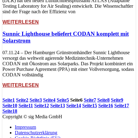
(DLR) hat den neuen Luftdichtheitsprüfstand ATLAS (Adaptable
Testing Laboratory for Air Sealing) entwickelt. Die Wissenschaftler
sind der Frage nach der Effizienz von
WEITERLESEN
Sunnic Lighthouse beliefert CODAN komplett mit
Solarstrom
07.11.24 – Der Hamburger Grünstromhändler Sunnic Lighthouse
versorgt das weltweit agierende Medizintechnik-Unternehmen
CODAN mit Ökostrom aus Solarparks. Das Projekt kombiniert ein
Power Purchase Agreement (PPA) mit einer Vollversorgung, sodass
CODAN vollständig
WEITERLESEN
Seite
1
Seite
2
Seite
3
Seite
4
Seite
5
Seite
6
Seite
7
Seite
8
Seite
9
Seite
10
Seite
11
Seite
12
Seite
13
Seite
14
Seite
15
Seite
16
Seite
17
Seite
18
Copyright © sig Media GmbH
Impressum
Datenschutzerklärung