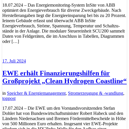
18.07.2024 – Das Energiemonitoring-System InSite von ABB
optimiert den Energieverbrauch für diverse Zweckgebäude. Nach
Herstellerangaben liegt die Energieeinsparung bei bis zu 20 Prozent.
Ieinem Gebäude erfasst und überwacht ABB InSite
Energieverbrauch, Ströme, Spannung, Temperatur und Schaltzu-
stände in der Anlage. Die modulare Steuereinheit SCU200 sammelt
Daten von Feldgeräten, die im Anschluss in Tabellen, Diagrammen
oder […]
17. Juli 2024
EWE erhält Finanzierungshilfen für
Großprojekt „Clean Hydrogen Coastline“
in
Speicher & Energiemanagement
,
Stromerzeugung & -wandlung
,
toppost
17.07.2024 – Die EWE um den Vorstandsvorsitzenden Stefan
Dohler hat von Bundeswirtschaftsminister Robert Habeck und den
Ländern Niedersachsen und Bremen Fördermittelbescheide in Höhe
von 500 Millionen Euro erhalten. Insgesamt vier EWE-Projekte
gliedern sich in die HY2Infra-Welle für den Aufbau einer