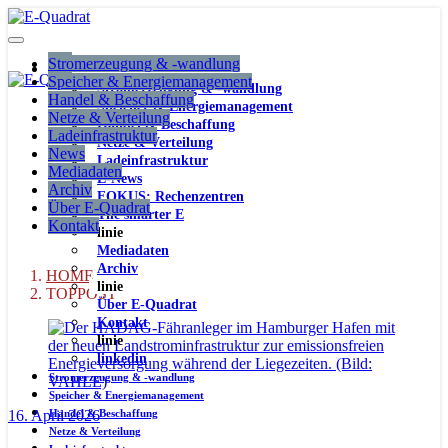
Stromerzeugung & -wandlung
Speicher & Energiemanagement
Stromerzeugung & -wandlung
Handel & Beschaffung
Speicher & Energiemanagement
Netze & Verteilung
Handel & Beschaffung
Ladeinfrastruktur
Netze & Verteilung
News
Ladeinfrastruktur
Mediadaten
E-News
Archiv
FOKUS: Rechenzentren
Über E-Quadrat
The smarter E
Kontakt
linie
Mediadaten
Archiv
HOME
linie
TOPPOST
Über E-Quadrat
Kontakt
linie
linkedin
Stromerzeugung & -wandlung
Speicher & Energiemanagement
16. April 2026
Handel & Beschaffung
Netze & Verteilung