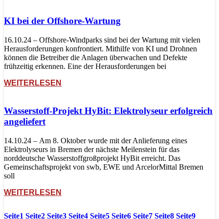
KI bei der Offshore-Wartung
16.10.24 – Offshore-Windparks sind bei der Wartung mit vielen
Herausforderungen konfrontiert. Mithilfe von KI und Drohnen
können die Betreiber die Anlagen überwachen und Defekte
frühzeitig erkennen. Eine der Herausforderungen bei
WEITERLESEN
Wasserstoff-Projekt HyBit: Elektrolyseur erfolgreich
angeliefert
14.10.24 – Am 8. Oktober wurde mit der Anlieferung eines
Elektrolyseurs in Bremen der nächste Meilenstein für das
norddeutsche Wasserstoffgroßprojekt HyBit erreicht. Das
Gemeinschaftsprojekt von swb, EWE und ArcelorMittal Bremen
soll
WEITERLESEN
Seite
1
Seite
2
Seite
3
Seite
4
Seite
5
Seite
6
Seite
7
Seite
8
Seite
9