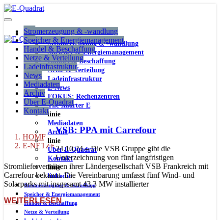
Stromerzeugung & -wandlung
Speicher & Energiemanagement
Stromerzeugung & -wandlung
Handel & Beschaffung
Speicher & Energiemanagement
Netze & Verteilung
Handel & Beschaffung
Ladeinfrastruktur
Netze & Verteilung
News
Ladeinfrastruktur
Mediadaten
E-News
Archiv
FOKUS: Rechenzentren
Über E-Quadrat
The smarter E
Kontakt
linie
Mediadaten
VSB: PPA mit Carrefour
Archiv
HOME
linie
E-NETZE
24.10.24 – Die VSB Gruppe gibt die
Über E-Quadrat
Unterzeichnung von fünf langfristigen
Kontakt
Stromlieferverträgen ihrer Ländergesellschaft VSB Frankreich mit
linie
Carrefour bekannt. Die Vereinbarung umfasst fünf Wind- und
linkedin
Solarparks mit insgesamt 43,3 MW installierter
Stromerzeugung & -wandlung
Speicher & Energiemanagement
WEITERLESEN
Handel & Beschaffung
Netze & Verteilung