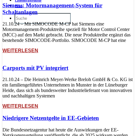
Ladeinfrastruktur
Siemens: Motormanagement-System für
News
Schaltanlagen
21.10.24 – Mit SIMOCODE M-CP hat Siemens eine
Motormanagement-Produktreihe speziell für Motor Control Center
(MCC) auf den Markt gebracht. Die neue Produktreihe ergänzt das
bestehende SIMOCODE-Portfolio. SIMOCODE M-CP hat eine
WEITERLESEN
Carports mit PV integriert
21.10.24 – Die Heinrich Meyer-Werke Breloh GmbH & Co. KG ist
ein familiengeführtes Unternehmen in Munster in der Lüneburger
Heide, dass sich als bundesweiter Industrielieferant von innovativen
und nachhaltigen Systemen
WEITERLESEN
Niedrigere Netzentgelte in EE-Gebieten
Die Bundesnetzagentur hat heute die Auswirkungen der EE-
Netzkostenverteilung veröffentlicht, die ab 2025 wirksam werden.