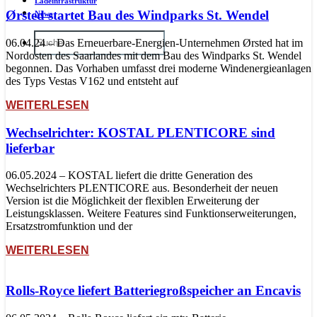
Ladeinfrastruktur
Ørsted startet Bau des Windparks St. Wendel
News
06.04.24 – Das Erneuerbare-Energien-Unternehmen Ørsted hat im
Nordosten des Saarlandes mit dem Bau des Windparks St. Wendel
begonnen. Das Vorhaben umfasst drei moderne Windenergieanlagen
des Typs Vestas V162 und entsteht auf
WEITERLESEN
Wechselrichter: KOSTAL PLENTICORE sind
lieferbar
06.05.2024 – KOSTAL liefert die dritte Generation des
Wechselrichters PLENTICORE aus. Besonderheit der neuen
Version ist die Möglichkeit der flexiblen Erweiterung der
Leistungsklassen. Weitere Features sind Funktionserweiterungen,
Ersatzstromfunktion und der
WEITERLESEN
Rolls-Royce liefert Batteriegroßspeicher an Encavis