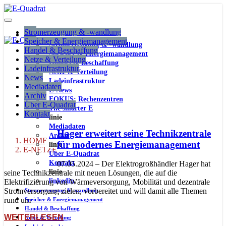
Stromerzeugung & -wandlung
Speicher & Energiemanagement
Stromerzeugung & -wandlung
Handel & Beschaffung
Speicher & Energiemanagement
Netze & Verteilung
Handel & Beschaffung
Ladeinfrastruktur
Netze & Verteilung
News
Ladeinfrastruktur
Mediadaten
E-News
Archiv
FOKUS: Rechenzentren
Über E-Quadrat
The smarter E
Kontakt
linie
Mediadaten
Hager erweitert seine Technikzentrale
Archiv
HOME
für modernes Energiemanagement
linie
E-NETZE
Über E-Quadrat
Kontakt
07.05.2024 – Der Elektrogroßhändler Hager hat
linie
seine Technikzentrale mit neuen Lösungen, die auf die
linkedin
Elektrifizierung von Wärmeversorgung, Mobilität und dezentrale
Stromversorgung zielen, vorbereitet und will damit alle Themen
Stromerzeugung & -wandlung
rund um
Speicher & Energiemanagement
Handel & Beschaffung
WEITERLESEN
Netze & Verteilung