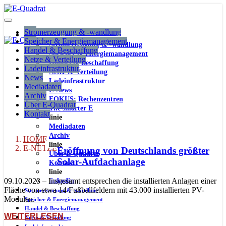
Stromerzeugung & -wandlung
Speicher & Energiemanagement
Stromerzeugung & -wandlung
Handel & Beschaffung
Speicher & Energiemanagement
Netze & Verteilung
Handel & Beschaffung
Ladeinfrastruktur
Netze & Verteilung
News
Ladeinfrastruktur
Mediadaten
E-News
Archiv
FOKUS: Rechenzentren
Über E-Quadrat
The smarter E
Kontakt
linie
Mediadaten
Archiv
HOME
linie
E-NETZE
Eröffnung von Deutschlands größter
Über E-Quadrat
Solar-Aufdachanlage
Kontakt
linie
09.10.2023 – Insgesamt entsprechen die installierten Anlagen einer
linkedin
Fläche von etwa 14 Fußballfeldern mit 43.000 installierten PV-
Stromerzeugung & -wandlung
Modulen.
Speicher & Energiemanagement
Handel & Beschaffung
WEITERLESEN
Netze & Verteilung