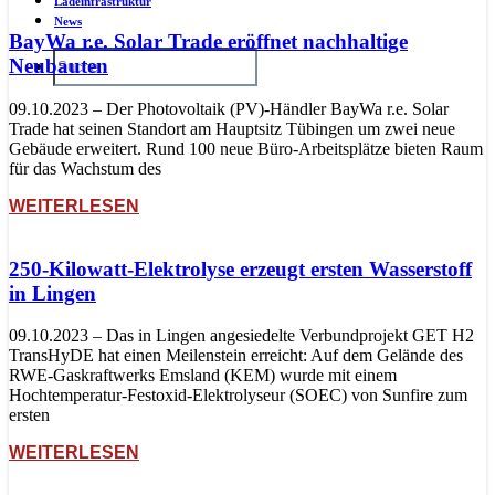
Ladeinfrastruktur
News
BayWa r.e. Solar Trade eröffnet nachhaltige
Neubauten
09.10.2023 – Der Photovoltaik (PV)-Händler BayWa r.e. Solar
Trade hat seinen Standort am Hauptsitz Tübingen um zwei neue
Gebäude erweitert. Rund 100 neue Büro-Arbeitsplätze bieten Raum
für das Wachstum des
WEITERLESEN
250-Kilowatt-Elektrolyse erzeugt ersten Wasserstoff
in Lingen
09.10.2023 – Das in Lingen angesiedelte Verbundprojekt GET H2
TransHyDE hat einen Meilenstein erreicht: Auf dem Gelände des
RWE-Gaskraftwerks Emsland (KEM) wurde mit einem
Hochtemperatur-Festoxid-Elektrolyseur (SOEC) von Sunfire zum
ersten
WEITERLESEN