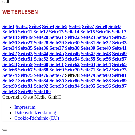
soll.
WEITERLESEN
Seite
1
Seite
2
Seite
3
Seite
4
Seite
5
Seite
6
Seite
7
Seite
8
Seite
9
Seite
10
Seite
11
Seite
12
Seite
13
Seite
14
Seite
15
Seite
16
Seite
17
Seite
18
Seite
19
Seite
20
Seite
21
Seite
22
Seite
23
Seite
24
Seite
25
Seite
26
Seite
27
Seite
28
Seite
29
Seite
30
Seite
31
Seite
32
Seite
33
Seite
34
Seite
35
Seite
36
Seite
37
Seite
38
Seite
39
Seite
40
Seite
41
Seite
42
Seite
43
Seite
44
Seite
45
Seite
46
Seite
47
Seite
48
Seite
49
Seite
50
Seite
51
Seite
52
Seite
53
Seite
54
Seite
55
Seite
56
Seite
57
Seite
58
Seite
59
Seite
60
Seite
61
Seite
62
Seite
63
Seite
64
Seite
65
Seite
66
Seite
67
Seite
68
Seite
69
Seite
70
Seite
71
Seite
72
Seite
73
Seite
74
Seite
75
Seite
76
Seite
77
Seite
78
Seite
79
Seite
80
Seite
81
Seite
82
Seite
83
Seite
84
Seite
85
Seite
86
Seite
87
Seite
88
Seite
89
Seite
90
Seite
91
Seite
92
Seite
93
Seite
94
Seite
95
Seite
96
Seite
97
Seite
98
Seite
99
Seite
100
Copyright © sig Media GmbH
Impressum
Datenschutzerklärung
Cookie-Richtlinie (EU)