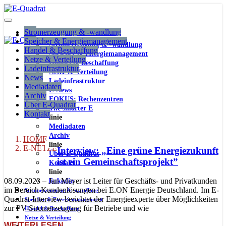
Stromerzeugung & -wandlung
Speicher & Energiemanagement
Stromerzeugung & -wandlung
Handel & Beschaffung
Speicher & Energiemanagement
Netze & Verteilung
Handel & Beschaffung
Ladeinfrastruktur
Netze & Verteilung
News
Ladeinfrastruktur
Mediadaten
E-News
Archiv
FOKUS: Rechenzentren
Über E-Quadrat
The smarter E
Kontakt
linie
Mediadaten
Archiv
HOME
linie
E-NETZE
Interview: „Eine grüne Energiezukunft
Über E-Quadrat
ist ein Gemeinschaftsprojekt”
Kontakt
linie
08.09.2023 – Jan Meyer ist Leiter für Geschäfts- und Privatkunden
linkedin
im Bereich Kundenlösungen bei E.ON Energie Deutschland. Im E-
Stromerzeugung & -wandlung
Quadrat-Interview berichtet der Energieexperte über Möglichkeiten
Speicher & Energiemanagement
zur PV-Stromerzeugung für Betriebe und wie
Handel & Beschaffung
Netze & Verteilung
WEITERLESEN