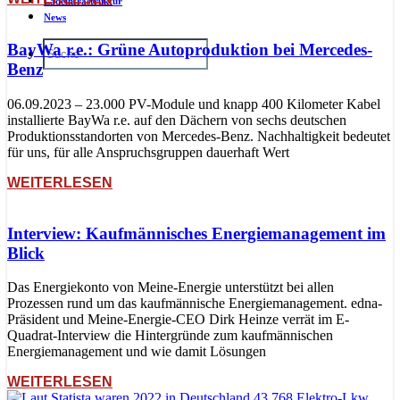
Ladeinfrastruktur
News
BayWa r.e.: Grüne Autoproduktion bei Mercedes-
Benz
06.09.2023 – 23.000 PV-Module und knapp 400 Kilometer Kabel
installierte BayWa r.e. auf den Dächern von sechs deutschen
Produktionsstandorten von Mercedes-Benz. Nachhaltigkeit bedeutet
für uns, für alle Anspruchsgruppen dauerhaft Wert
WEITERLESEN
Interview: Kaufmännisches Energiemanagement im
Blick
Das Energiekonto von Meine-Energie unterstützt bei allen
Prozessen rund um das kaufmännische Energiemanagement. edna-
Präsident und Meine-Energie-CEO Dirk Heinze verrät im E-
Quadrat-Interview die Hintergründe zum kaufmännischen
Energiemanagement und wie damit Lösungen
WEITERLESEN