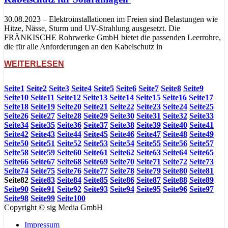
30.08.2023 – Elektroinstallationen im Freien sind Belastungen wie
Hitze, Nässe, Sturm und UV-Strahlung ausgesetzt. Die
FRÄNKISCHE Rohrwerke GmbH bietet die passenden Leerrohre,
die für alle Anforderungen an den Kabelschutz in
WEITERLESEN
Seite
1
Seite
2
Seite
3
Seite
4
Seite
5
Seite
6
Seite
7
Seite
8
Seite
9
Seite
10
Seite
11
Seite
12
Seite
13
Seite
14
Seite
15
Seite
16
Seite
17
Seite
18
Seite
19
Seite
20
Seite
21
Seite
22
Seite
23
Seite
24
Seite
25
Seite
26
Seite
27
Seite
28
Seite
29
Seite
30
Seite
31
Seite
32
Seite
33
Seite
34
Seite
35
Seite
36
Seite
37
Seite
38
Seite
39
Seite
40
Seite
41
Seite
42
Seite
43
Seite
44
Seite
45
Seite
46
Seite
47
Seite
48
Seite
49
Seite
50
Seite
51
Seite
52
Seite
53
Seite
54
Seite
55
Seite
56
Seite
57
Seite
58
Seite
59
Seite
60
Seite
61
Seite
62
Seite
63
Seite
64
Seite
65
Seite
66
Seite
67
Seite
68
Seite
69
Seite
70
Seite
71
Seite
72
Seite
73
Seite
74
Seite
75
Seite
76
Seite
77
Seite
78
Seite
79
Seite
80
Seite
81
Seite
82
Seite
83
Seite
84
Seite
85
Seite
86
Seite
87
Seite
88
Seite
89
Seite
90
Seite
91
Seite
92
Seite
93
Seite
94
Seite
95
Seite
96
Seite
97
Seite
98
Seite
99
Seite
100
Copyright © sig Media GmbH
Impressum