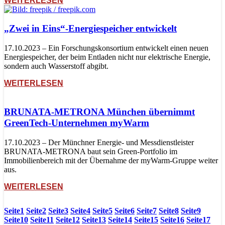
WEITERLESEN
„Zwei in Eins“-Energiespeicher entwickelt
17.10.2023 – Ein Forschungskonsortium entwickelt einen neuen
Energiespeicher, der beim Entladen nicht nur elektrische Energie,
sondern auch Wasserstoff abgibt.
WEITERLESEN
BRUNATA-METRONA München übernimmt
GreenTech-Unternehmen myWarm
17.10.2023 – Der Münchner Energie- und Messdienstleister
BRUNATA-METRONA baut sein Green-Portfolio im
Immobilienbereich mit der Übernahme der myWarm-Gruppe weiter
aus.
WEITERLESEN
Seite
1
Seite
2
Seite
3
Seite
4
Seite
5
Seite
6
Seite
7
Seite
8
Seite
9
Seite
10
Seite
11
Seite
12
Seite
13
Seite
14
Seite
15
Seite
16
Seite
17