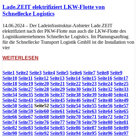
Lade.ZEIT elektrifiziert LKW-Flotte von
Schnellecke Logistics
14.06.2024 – Der Ladeinfrastruktur-Anbieter Lade.ZEIT
elektrifiziert nach der PKW-Flotte nun auch die LKW-Flotte des
Logistikunternehmens Schnellecke Logistics. Im Planungsauftrag
für die Schnellecke Transport Logistik GmbH ist die Installation von
vier
WEITERLESEN
Seite
1
Seite
2
Seite
3
Seite
4
Seite
5
Seite
6
Seite
7
Seite
8
Seite
9
Seite
10
Seite
11
Seite
12
Seite
13
Seite
14
Seite
15
Seite
16
Seite
17
Seite
18
Seite
19
Seite
20
Seite
21
Seite
22
Seite
23
Seite
24
Seite
25
Seite
26
Seite
27
Seite
28
Seite
29
Seite
30
Seite
31
Seite
32
Seite
33
Seite
34
Seite
35
Seite
36
Seite
37
Seite
38
Seite
39
Seite
40
Seite
41
Seite
42
Seite
43
Seite
44
Seite
45
Seite
46
Seite
47
Seite
48
Seite
49
Seite
50
Seite
51
Seite
52
Seite
53
Seite
54
Seite
55
Seite
56
Seite
57
Seite
58
Seite
59
Seite
60
Seite
61
Seite
62
Seite
63
Seite
64
Seite
65
Seite
66
Seite
67
Seite
68
Seite
69
Seite
70
Seite
71
Seite
72
Seite
73
Seite
74
Seite
75
Seite
76
Seite
77
Seite
78
Seite
79
Seite
80
Seite
81
Seite
82
Seite
83
Seite
84
Seite
85
Seite
86
Seite
87
Seite
88
Seite
89
Seite
90
Seite
91
Seite
92
Seite
93
Seite
94
Seite
95
Seite
96
Seite
97