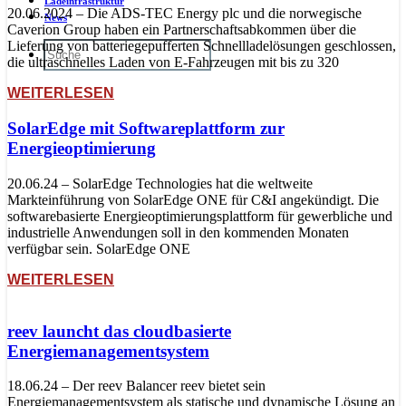
Ladeinfrastruktur
20.06.2024 – Die ADS-TEC Energy plc und die norwegische
News
Caverion Group haben ein Partnerschaftsabkommen über die
Lieferung von batteriegepufferten Schnellladelösungen geschlossen,
die ultraschnelles Laden von E-Fahrzeugen mit bis zu 320
WEITERLESEN
SolarEdge mit Softwareplattform zur
Energieoptimierung
20.06.24 – SolarEdge Technologies hat die weltweite
Markteinführung von SolarEdge ONE für C&I angekündigt. Die
softwarebasierte Energieoptimierungsplattform für gewerbliche und
industrielle Anwendungen soll in den kommenden Monaten
verfügbar sein. SolarEdge ONE
WEITERLESEN
reev launcht das cloudbasierte
Energiemanagementsystem
18.06.24 – Der reev Balancer reev bietet sein
Energiemanagementsystem als statische und dynamische Lösung an