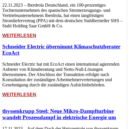
22.11.2023 – Iberdrola Deutschland, ein 100-prozentiges
Tochterunternehmen des spanischen Stromerzeugungs- und
Vertriebsunternehmens Iberdrola, hat einen langfristigen
Stromliefervertrag (PPA) mit dem deutschen Stahlhersteller SHS –
Stahl Holding Saar GmbH & Co.
WEITERLESEN
Schneider Electric übernimmt Klimaschutzberater
EcoAct
Schneider Electric hat mit EcoAct einen international agierenden
Anbieter von Klimaberatung und Netto-Null-Lösungen
übernommen. Der Abschluss der Transaktion erfolgte nach
Konsultation der zuständigen Arbeitnehmervertretungen und
Genehmigung durch die zuständigen Aufsichtsbehörden.
WEITERLESEN
thyssenkrupp Steel: Neue Mikro-Dampfturbine
wandelt Prozessdampf in elektrische Energie um
17.11.2023 – Auf dem Dach der Heizzentrale von thyssenkrupp