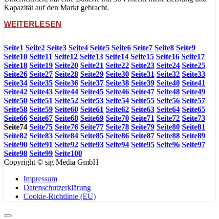
Kapazität auf den Markt gebracht.
WEITERLESEN
Seite
1
Seite
2
Seite
3
Seite
4
Seite
5
Seite
6
Seite
7
Seite
8
Seite
9
Seite
10
Seite
11
Seite
12
Seite
13
Seite
14
Seite
15
Seite
16
Seite
17
Seite
18
Seite
19
Seite
20
Seite
21
Seite
22
Seite
23
Seite
24
Seite
25
Seite
26
Seite
27
Seite
28
Seite
29
Seite
30
Seite
31
Seite
32
Seite
33
Seite
34
Seite
35
Seite
36
Seite
37
Seite
38
Seite
39
Seite
40
Seite
41
Seite
42
Seite
43
Seite
44
Seite
45
Seite
46
Seite
47
Seite
48
Seite
49
Seite
50
Seite
51
Seite
52
Seite
53
Seite
54
Seite
55
Seite
56
Seite
57
Seite
58
Seite
59
Seite
60
Seite
61
Seite
62
Seite
63
Seite
64
Seite
65
Seite
66
Seite
67
Seite
68
Seite
69
Seite
70
Seite
71
Seite
72
Seite
73
Seite
74
Seite
75
Seite
76
Seite
77
Seite
78
Seite
79
Seite
80
Seite
81
Seite
82
Seite
83
Seite
84
Seite
85
Seite
86
Seite
87
Seite
88
Seite
89
Seite
90
Seite
91
Seite
92
Seite
93
Seite
94
Seite
95
Seite
96
Seite
97
Seite
98
Seite
99
Seite
100
Copyright © sig Media GmbH
Impressum
Datenschutzerklärung
Cookie-Richtlinie (EU)