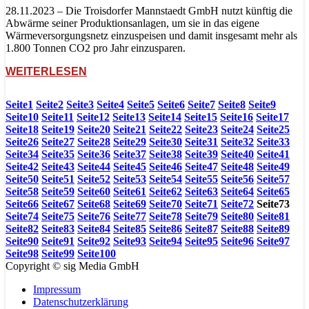
28.11.2023 – Die Troisdorfer Mannstaedt GmbH nutzt künftig die
Abwärme seiner Produktionsanlagen, um sie in das eigene
Wärmeversorgungsnetz einzuspeisen und damit insgesamt mehr als
1.800 Tonnen CO2 pro Jahr einzusparen.
WEITERLESEN
Seite
1
Seite
2
Seite
3
Seite
4
Seite
5
Seite
6
Seite
7
Seite
8
Seite
9
Seite
10
Seite
11
Seite
12
Seite
13
Seite
14
Seite
15
Seite
16
Seite
17
Seite
18
Seite
19
Seite
20
Seite
21
Seite
22
Seite
23
Seite
24
Seite
25
Seite
26
Seite
27
Seite
28
Seite
29
Seite
30
Seite
31
Seite
32
Seite
33
Seite
34
Seite
35
Seite
36
Seite
37
Seite
38
Seite
39
Seite
40
Seite
41
Seite
42
Seite
43
Seite
44
Seite
45
Seite
46
Seite
47
Seite
48
Seite
49
Seite
50
Seite
51
Seite
52
Seite
53
Seite
54
Seite
55
Seite
56
Seite
57
Seite
58
Seite
59
Seite
60
Seite
61
Seite
62
Seite
63
Seite
64
Seite
65
Seite
66
Seite
67
Seite
68
Seite
69
Seite
70
Seite
71
Seite
72
Seite
73
Seite
74
Seite
75
Seite
76
Seite
77
Seite
78
Seite
79
Seite
80
Seite
81
Seite
82
Seite
83
Seite
84
Seite
85
Seite
86
Seite
87
Seite
88
Seite
89
Seite
90
Seite
91
Seite
92
Seite
93
Seite
94
Seite
95
Seite
96
Seite
97
Seite
98
Seite
99
Seite
100
Copyright © sig Media GmbH
Impressum
Datenschutzerklärung