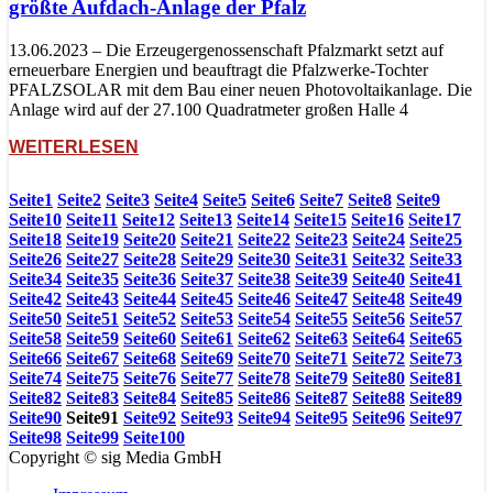
größte Aufdach-Anlage der Pfalz
13.06.2023 – Die Erzeugergenossenschaft Pfalzmarkt setzt auf
erneuerbare Energien und beauftragt die Pfalzwerke-Tochter
PFALZSOLAR mit dem Bau einer neuen Photovoltaikanlage. Die
Anlage wird auf der 27.100 Quadratmeter großen Halle 4
WEITERLESEN
Seite
1
Seite
2
Seite
3
Seite
4
Seite
5
Seite
6
Seite
7
Seite
8
Seite
9
Seite
10
Seite
11
Seite
12
Seite
13
Seite
14
Seite
15
Seite
16
Seite
17
Seite
18
Seite
19
Seite
20
Seite
21
Seite
22
Seite
23
Seite
24
Seite
25
Seite
26
Seite
27
Seite
28
Seite
29
Seite
30
Seite
31
Seite
32
Seite
33
Seite
34
Seite
35
Seite
36
Seite
37
Seite
38
Seite
39
Seite
40
Seite
41
Seite
42
Seite
43
Seite
44
Seite
45
Seite
46
Seite
47
Seite
48
Seite
49
Seite
50
Seite
51
Seite
52
Seite
53
Seite
54
Seite
55
Seite
56
Seite
57
Seite
58
Seite
59
Seite
60
Seite
61
Seite
62
Seite
63
Seite
64
Seite
65
Seite
66
Seite
67
Seite
68
Seite
69
Seite
70
Seite
71
Seite
72
Seite
73
Seite
74
Seite
75
Seite
76
Seite
77
Seite
78
Seite
79
Seite
80
Seite
81
Seite
82
Seite
83
Seite
84
Seite
85
Seite
86
Seite
87
Seite
88
Seite
89
Seite
90
Seite
91
Seite
92
Seite
93
Seite
94
Seite
95
Seite
96
Seite
97
Seite
98
Seite
99
Seite
100
Copyright © sig Media GmbH