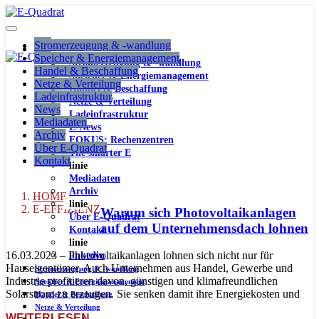
Stromerzeugung & -wandlung
Speicher & Energiemanagement
Stromerzeugung & -wandlung
Handel & Beschaffung
Speicher & Energiemanagement
Netze & Verteilung
Handel & Beschaffung
Ladeinfrastruktur
Netze & Verteilung
News
Ladeinfrastruktur
Mediadaten
E-News
Archiv
FOKUS: Rechenzentren
Über E-Quadrat
The smarter E
Kontakt
linie
Mediadaten
Archiv
HOME
linie
E-EFFIZIENZ
Warum sich Photovoltaikanlagen
Über E-Quadrat
auf dem Unternehmensdach lohnen
Kontakt
linie
16.03.2023 – Photovoltaikanlagen lohnen sich nicht nur für
linkedin
Hauseigentümer. Auch Unternehmen aus Handel, Gewerbe und
Stromerzeugung & -wandlung
Industrie profitieren davon, günstigen und klimafreundlichen
Speicher & Energiemanagement
Solarstrom zu erzeugen. Sie senken damit ihre Energiekosten und
Handel & Beschaffung
Netze & Verteilung
WEITERLESEN