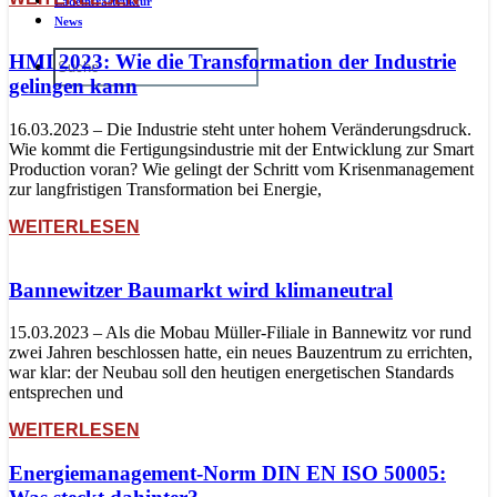
Ladeinfrastruktur
News
HMI 2023: Wie die Transformation der Industrie
gelingen kann
16.03.2023 – Die Industrie steht unter hohem Veränderungsdruck.
Wie kommt die Fertigungsindustrie mit der Entwicklung zur Smart
Production voran? Wie gelingt der Schritt vom Krisenmanagement
zur langfristigen Transformation bei Energie,
WEITERLESEN
Bannewitzer Baumarkt wird klimaneutral
15.03.2023 – Als die Mobau Müller-Filiale in Bannewitz vor rund
zwei Jahren beschlossen hatte, ein neues Bauzentrum zu errichten,
war klar: der Neubau soll den heutigen energetischen Standards
entsprechen und
WEITERLESEN
Energiemanagement-Norm DIN EN ISO 50005: