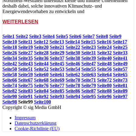
Nordrhein-Westfalen unterstützt kleine und mittlere Unternehmen
deshalb dabei, solche innovativen Klimaschutz- und
Energiewendevorhaben zu entwickeln und
WEITERLESEN
Seite
1
Seite
2
Seite
3
Seite
4
Seite
5
Seite
6
Seite
7
Seite
8
Seite
9
Seite
10
Seite
11
Seite
12
Seite
13
Seite
14
Seite
15
Seite
16
Seite
17
Seite
18
Seite
19
Seite
20
Seite
21
Seite
22
Seite
23
Seite
24
Seite
25
Seite
26
Seite
27
Seite
28
Seite
29
Seite
30
Seite
31
Seite
32
Seite
33
Seite
34
Seite
35
Seite
36
Seite
37
Seite
38
Seite
39
Seite
40
Seite
41
Seite
42
Seite
43
Seite
44
Seite
45
Seite
46
Seite
47
Seite
48
Seite
49
Seite
50
Seite
51
Seite
52
Seite
53
Seite
54
Seite
55
Seite
56
Seite
57
Seite
58
Seite
59
Seite
60
Seite
61
Seite
62
Seite
63
Seite
64
Seite
65
Seite
66
Seite
67
Seite
68
Seite
69
Seite
70
Seite
71
Seite
72
Seite
73
Seite
74
Seite
75
Seite
76
Seite
77
Seite
78
Seite
79
Seite
80
Seite
81
Seite
82
Seite
83
Seite
84
Seite
85
Seite
86
Seite
87
Seite
88
Seite
89
Seite
90
Seite
91
Seite
92
Seite
93
Seite
94
Seite
95
Seite
96
Seite
97
Seite
98
Seite
99
Seite
100
Copyright © sig Media GmbH
Impressum
Datenschutzerklärung
Cookie-Richtlinie (EU)