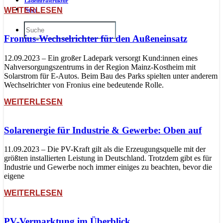
Ladeinfrastruktur
WEITERLESEN
News
Fronius-Wechselrichter für den Außeneinsatz
12.09.2023 – Ein großer Ladepark versorgt Kund:innen eines
Nahversorgungszentrums in der Region Mainz-Kostheim mit
Solarstrom für E-Autos. Beim Bau des Parks spielten unter anderem
Wechselrichter von Fronius eine bedeutende Rolle.
WEITERLESEN
Solarenergie für Industrie & Gewerbe: Oben auf
11.09.2023 – Die PV-Kraft gilt als die Erzeugungsquelle mit der
größten installierten Leistung in Deutschland. Trotzdem gibt es für
Industrie und Gewerbe noch immer einiges zu beachten, bevor die
eigene
WEITERLESEN
PV-Vermarktung im Überblick